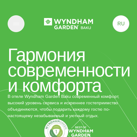
RU
Гармония
О нас
современности
Номера и люксы
и комфорта
Услуги
Питание
В отеле Wyndham Garden Baku современный комфорт,
высокий уровень сервиса и искреннее гостеприимство
Залы для мероприятий
объединяются, чтобы подарить каждому гостю по-
настоящему незабываемый и уютный отдых.
"Olive SPA & Wellness"